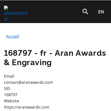
Aller
au
EN
Rechercher
contenu
principal
Accueil
Fil
d'Ariane
168797 - fr - Aran Awards
& Engraving
Email
contact@aranawards.com
SID
168797
Website
https://aranawards.com